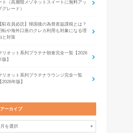
ート（高層階メゾネットスイートに無料アッ
プグレード）
【駐在員必読】帰国後の為替差益課税とは？
円転や海外口座のクレカ利用も対象になる理
由と対策
マリオット系列プラチナ朝食完全一覧【2026
年版】
マリオット系列プラチナラウンジ完全一覧
【2026年版】
アーカイブ