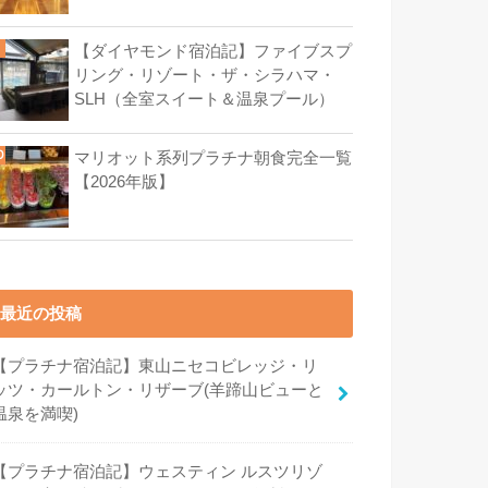
【ダイヤモンド宿泊記】ファイブスプ
リング・リゾート・ザ・シラハマ・
SLH（全室スイート＆温泉プール）
マリオット系列プラチナ朝食完全一覧
【2026年版】
最近の投稿
【プラチナ宿泊記】東山ニセコビレッジ・リ
ッツ・カールトン・リザーブ(羊蹄山ビューと
温泉を満喫)
【プラチナ宿泊記】ウェスティン ルスツリゾ