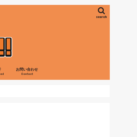
search
行
お問い合わせ
oad
Contact
ス
ロ
の滝
ャネイロ
アイレス
旅行