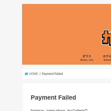
ダラス
ホテ
Dallas Life
Hotel
グルメ
娯楽
生活
ローカル
ヒルト
マリオ
ハイア
IHG
HOME
Payment Failed
Payment Failed
[simpay_error show_to=”admin”]