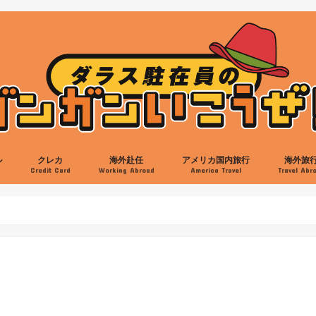
ル
クレカ
海外赴任
アメリカ国内旅行
海外旅
s
Credit Card
Working Abroad
America Travel
Travel Abr
ン
ット
ット
ホテル
アメリカのクレカ
日本のクレカ
日本食
ラーメン
バーガー
スイーツ
韓国料理
中華料理
バーベキュー
メキシカン料理
イベント
スポーツ
ミュージアム
映画
買い物
ミツワ
交通機関
ヘアカット
病院
プレイノ
フリスコ
キャロルトン
フォートワース
アーリントン
リチャードソン
アレン
英語
駐在立ち上げ
自動車
帰任準備
ヒューストン
サンアントニオ
オースティン
ビッグベンド
オクラホマ
ニューオリンズ
ニューメキシコ
アリゾナ
ラスベガス
カリフォルニア
イエローストーン
オーランド
サウスカロライナ
ニューヨーク
ワシントンDC
ボストン
シアトル
アラスカ
AMEX Rewardsクレカ
Chase Sapphire Preferred
Discoverカード
IHGクレカ
JAL USAカード
ヒルトンAMEX
マリオットAMEX＆Chase
クレジットスコア
ヒルトンアメックス
マリオットアメックス
カンクン
ロスカボ
サンパウ
イグアス
リオデジ
ブエノス
日本国内