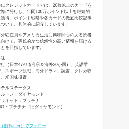
特にクレジットカードでは、20枚以上のカードを
実際に発行し、年間100万ポイント以上を継続的
に獲得。ポイント戦略や各カードの徹底比較記事
について、具体的に紹介しています。
海外駐在員やアメリカ生活に興味関心のある読者
に向けて、実践的かつ信頼性の高い情報を届ける
ことを目指しています。
趣味
旅行（日本47都道府県＆海外20か国）、英語学
習、スポーツ観戦、海外ドラマ、読書、クレカ収
集、米国株投資
ホテルステータス
ヒルトン：ダイヤモンド
マリオット：プラチナ
IHG：プラチナ（旧ダイヤモンド）
（旧Twitter）でフォロー