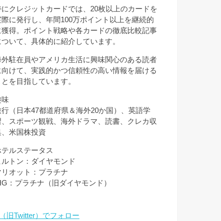
特にクレジットカードでは、20枚以上のカードを
実際に発行し、年間100万ポイント以上を継続的
に獲得。ポイント戦略や各カードの徹底比較記事
について、具体的に紹介しています。
海外駐在員やアメリカ生活に興味関心のある読者
に向けて、実践的かつ信頼性の高い情報を届ける
ことを目指しています。
趣味
旅行（日本47都道府県＆海外20か国）、英語学
習、スポーツ観戦、海外ドラマ、読書、クレカ収
集、米国株投資
ホテルステータス
ヒルトン：ダイヤモンド
マリオット：プラチナ
IHG：プラチナ（旧ダイヤモンド）
（旧Twitter）でフォロー