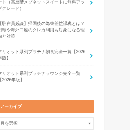
ート（高層階メゾネットスイートに無料アッ
プグレード）
【駐在員必読】帰国後の為替差益課税とは？
円転や海外口座のクレカ利用も対象になる理
由と対策
マリオット系列プラチナ朝食完全一覧【2026
年版】
マリオット系列プラチナラウンジ完全一覧
【2026年版】
アーカイブ