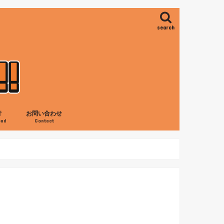
search
行
お問い合わせ
oad
Contact
ス
ロ
の滝
ャネイロ
アイレス
旅行