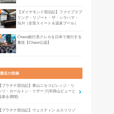
【ダイヤモンド宿泊記】ファイブスプ
リング・リゾート・ザ・シラハマ・
SLH（全室スイート＆温泉プール）
Chase銀行系クレカを日本で発行する
裏技【Chase公認】
最近の投稿
【プラチナ宿泊記】東山ニセコビレッジ・リ
ッツ・カールトン・リザーブ(羊蹄山ビューと
温泉を満喫)
【プラチナ宿泊記】ウェスティン ルスツリゾ