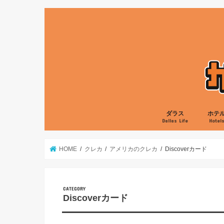
ダラス
ホテ
Dallas Life
Hotel
グルメ
娯楽
生活
ローカル
ヒルト
マリオ
ハイア
IHG
HOME
クレカ
アメリカのクレカ
Discoverカード
Discoverカード