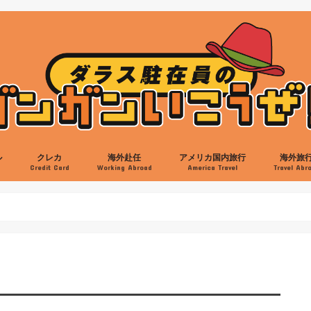
ル
クレカ
海外赴任
アメリカ国内旅行
海外旅
s
Credit Card
Working Abroad
America Travel
Travel Abr
ン
ット
ット
ホテル
アメリカのクレカ
日本のクレカ
日本食
ラーメン
バーガー
スイーツ
韓国料理
中華料理
バーベキュー
メキシカン料理
イベント
スポーツ
ミュージアム
映画
買い物
ミツワ
交通機関
ヘアカット
病院
プレイノ
フリスコ
キャロルトン
フォートワース
アーリントン
リチャードソン
アレン
英語
駐在立ち上げ
自動車
帰任準備
ヒューストン
サンアントニオ
オースティン
ビッグベンド
オクラホマ
ニューオリンズ
ニューメキシコ
アリゾナ
ラスベガス
カリフォルニア
イエローストーン
オーランド
サウスカロライナ
ニューヨーク
ワシントンDC
ボストン
シアトル
アラスカ
AMEX Rewardsクレカ
Chase Sapphire Preferred
Discoverカード
IHGクレカ
JAL USAカード
ヒルトンAMEX
マリオットAMEX＆Chase
クレジットスコア
ヒルトンアメックス
マリオットアメックス
カンクン
ロスカボ
サンパウ
イグアス
リオデジ
ブエノス
日本国内