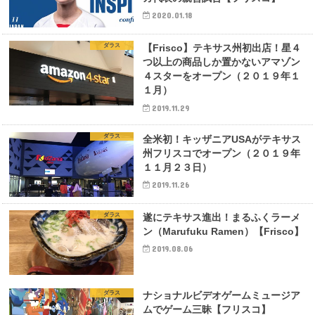
2020.01.18
ダラス
【Frisco】テキサス州初出店！星４
つ以上の商品しか置かないアマゾン
４スターをオープン（２０１９年１
１月）
2019.11.29
ダラス
全米初！キッザニアUSAがテキサス
州フリスコでオープン（２０１９年
１１月２３日）
2019.11.26
ダラス
遂にテキサス進出！まるふくラーメ
ン（Marufuku Ramen）【Frisco】
2019.08.06
ダラス
ナショナルビデオゲームミュージア
ムでゲーム三昧【フリスコ】