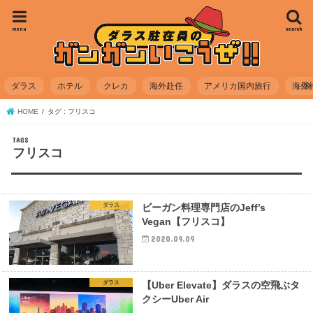
menu
search
ダラス
ホテル
クレカ
海外赴任
アメリカ国内旅行
海外
HOME
タグ : フリスコ
フリスコ
ダラス
ビーガン料理専門店のJeff’s
Vegan【フリスコ】
2020.09.09
ダラス
【Uber Elevate】ダラスの空飛ぶタ
クシーUber Air