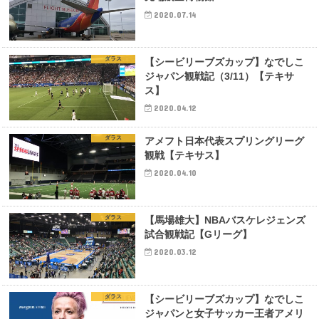
2020.07.14
ダラス
【シービリーブズカップ】なでしこ
ジャパン観戦記（3/11）【テキサ
ス】
2020.04.12
ダラス
アメフト日本代表スプリングリーグ
観戦【テキサス】
2020.04.10
ダラス
【馬場雄大】NBAバスケレジェンズ
試合観戦記【Gリーグ】
2020.03.12
ダラス
【シービリーブズカップ】なでしこ
ジャパンと女子サッカー王者アメリ