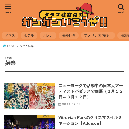
menu
search
ダラス
ホテル
クレカ
海外赴任
アメリカ国内旅行
海外
HOME
タグ : 娯楽
娯楽
ダラス
ニューヨークで活動中の日本人アー
ティストがダラスで個展（２月１２
日～３月１２日）
2022.02.06
ダラス
Vitruvian Parkのクリスマスイルミ
ネーション【Addison】