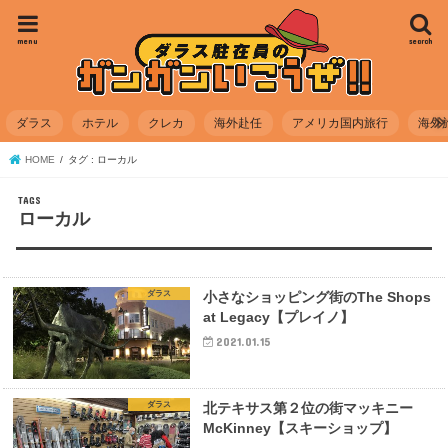
menu
search
ダラス
ホテル
クレカ
海外赴任
アメリカ国内旅行
海外
HOME
タグ : ローカル
ローカル
ダラス
小さなショッピング街のThe Shops
at Legacy【プレイノ】
2021.01.15
ダラス
北テキサス第２位の街マッキニー
McKinney【スキーショップ】