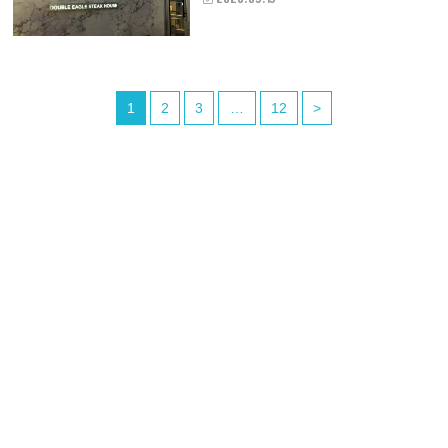
1
2
3
…
12
>