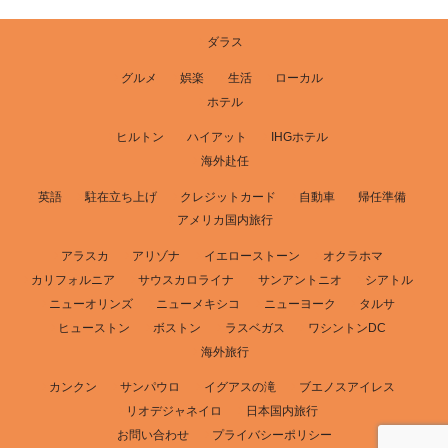
ダラス
グルメ
娯楽
生活
ローカル
ホテル
ヒルトン
ハイアット
IHGホテル
海外赴任
英語
駐在立ち上げ
クレジットカード
自動車
帰任準備
アメリカ国内旅行
アラスカ
アリゾナ
イエローストーン
オクラホマ
カリフォルニア
サウスカロライナ
サンアントニオ
シアトル
ニューオリンズ
ニューメキシコ
ニューヨーク
タルサ
ヒューストン
ボストン
ラスベガス
ワシントンDC
海外旅行
カンクン
サンパウロ
イグアスの滝
ブエノスアイレス
リオデジャネイロ
日本国内旅行
お問い合わせ
プライバシーポリシー