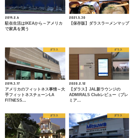
2019.2.6
2021.5.30
駐在生活はIKEAから～アメリカ
【保存版】ダラスラーメンマップ
で家具を買う
ダラス
ダラス
2019.3.17
2020.2.12
アメリカのフィットネス事情～大
【ダラス】JAL新ラウンジの
手フィットネスチェーンLA
ADMIRALS Clubレビュー（プレ
FITNESS…
ミア…
ダラス
ダラス