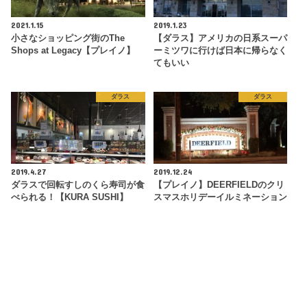
2021.1.15
2019.1.23
小さなショッピング街のThe
【ダラス】アメリカの日系スーパ
Shops at Legacy【プレイノ】
ーミツワに行けば日本に帰らなく
てもいい
ダラス
ダラス
2019.4.27
2019.12.24
ダラスで回転すしのくら寿司が食
【プレイノ】DEERFIELDのクリ
べられる！【KURA SUSHI】
スマスホリデーイルミネーション