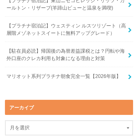
【プラチナ宿泊記】東山ニセコビレッジ・リッツ・カ
ールトン・リザーブ(羊蹄山ビューと温泉を満喫)
【プラチナ宿泊記】ウェスティン ルスツリゾート（高
層階メゾネットスイートに無料アップグレード）
【駐在員必読】帰国後の為替差益課税とは？円転や海
外口座のクレカ利用も対象になる理由と対策
マリオット系列プラチナ朝食完全一覧【2026年版】
アーカイブ