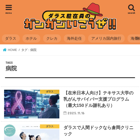
menu
search
ダラス
ホテル
クレカ
海外赴任
アメリカ国内旅行
海外
HOME
タグ : 病院
病院
ダラス
【在米日本人向け】テキサス大学の
乳がんサバイバー支援プログラム
（最大150ドル謝礼あり）
2025.11.16
ダラス
ダラスで人間ドックなら倉岡クリニ
ック