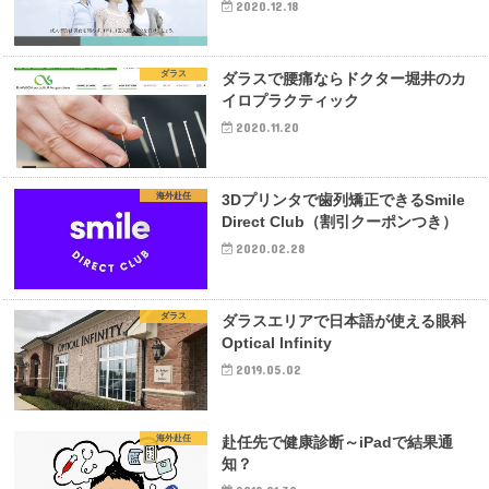
2020.12.18
ダラス
ダラスで腰痛ならドクター堀井のカ
イロプラクティック
2020.11.20
海外赴任
3Dプリンタで歯列矯正できるSmile
Direct Club（割引クーポンつき）
2020.02.28
ダラス
ダラスエリアで日本語が使える眼科
Optical Infinity
2019.05.02
海外赴任
赴任先で健康診断～iPadで結果通
知？