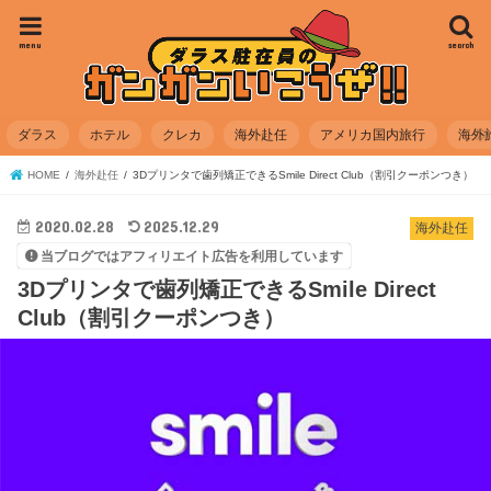
menu
search
ダラス
ホテル
クレカ
海外赴任
アメリカ国内旅行
海外
HOME
海外赴任
3Dプリンタで歯列矯正できるSmile Direct Club（割引クーポンつき）
2020.02.28
2025.12.29
海外赴任
当ブログではアフィリエイト広告を利用しています
3Dプリンタで歯列矯正できるSmile Direct
Club（割引クーポンつき）