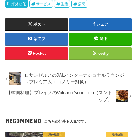
海外赴任
サービス
生活
病院
ポスト
シェア
はてブ
送る
Pocket
feedly
ロサンゼルスのJALインターナショナルラウンジ
（プレミアムエコノミー対象）
【韓国料理】プレイノのVolcano Soon Tofu（スンド
ゥブ）
RECOMMEND
こちらの記事も人気です。
海外赴任
海外赴任