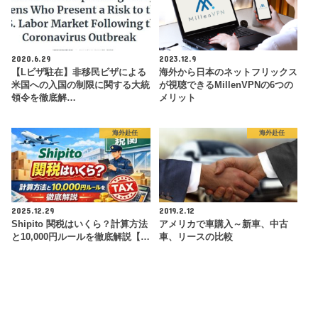
2020.6.29
2023.12.9
【Lビザ駐在】非移民ビザによる
海外から日本のネットフリックス
米国への入国の制限に関する大統
が視聴できるMillenVPNの6つの
領令を徹底解…
メリット
海外赴任
海外赴任
2025.12.29
2019.2.12
Shipito 関税はいくら？計算方法
アメリカで車購入～新車、中古
と10,000円ルールを徹底解説【…
車、リースの比較