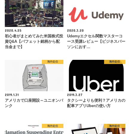
2020.4.25
2020.3.20
初心者がまとめてみた米国株式投
Udemyエクセル関数マスターコ
資Q&A【バフェット銘柄から配
ース受講レビュー【ビジネスパー
当金まで】
ソンにおす…
海外赴任
海外赴任
2019.1.31
2019.3.27
アメリカで口座開設～ユニオンバ
タクシーよりも便利？アメリカの
ンク
配車アプリUberの使い方
海外赴任
海外赴任