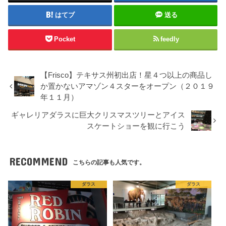
はてブ
送る
Pocket
feedly
【Frisco】テキサス州初出店！星４つ以上の商品し
か置かないアマゾン４スターをオープン（２０１９
年１１月）
ギャレリアダラスに巨大クリスマスツリーとアイス
スケートショーを観に行こう
RECOMMEND
こちらの記事も人気です。
ダラス
ダラス