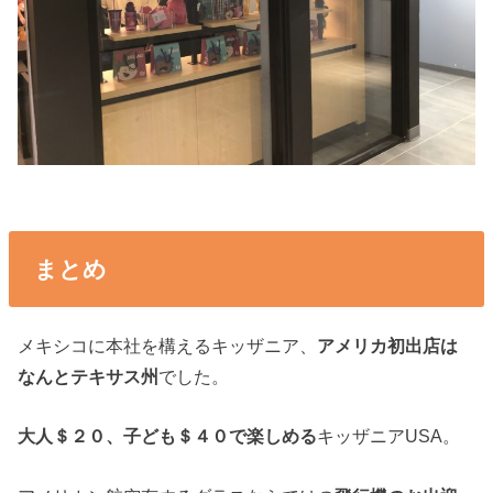
まとめ
メキシコに本社を構えるキッザニア、
アメリカ初出店は
なんとテキサス州
でした。
大人＄２０、子ども＄４０で楽しめる
キッザニアUSA。