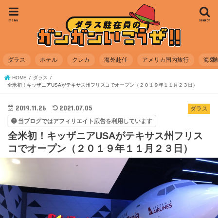
menu
search
ダラス
ホテル
クレカ
海外赴任
アメリカ国内旅行
海外
HOME
ダラス
全米初！キッザニアUSAがテキサス州フリスコでオープン（２０１９年１１月２３日）
2019.11.26
2021.07.05
ダラス
当ブログではアフィリエイト広告を利用しています
全米初！キッザニアUSAがテキサス州フリス
コでオープン（２０１９年１１月２３日）