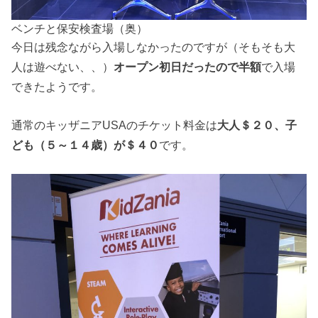
ベンチと保安検査場（奥）
今日は残念ながら入場しなかったのですが（そもそも大
人は遊べない、、）
オープン初日だったので半額
で入場
できたようです。
通常のキッザニアUSAのチケット料金は
大人＄２０、子
ども（５～１４歳）が＄４０
です。