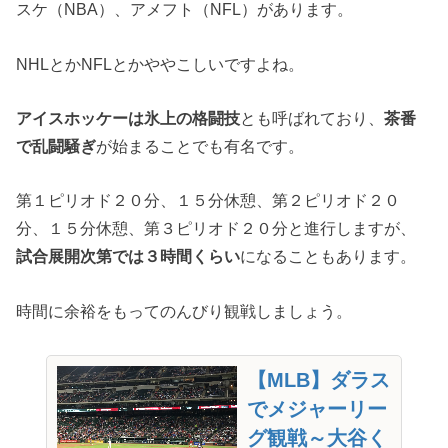
スケ（NBA）、アメフト（NFL）があります。
NHLとかNFLとかややこしいですよね。
アイスホッケーは氷上の格闘技
とも呼ばれており、
茶番
で乱闘騒ぎ
が始まることでも有名です。
第１ピリオド２０分、１５分休憩、第２ピリオド２０
分、１５分休憩、第３ピリオド２０分と進行しますが、
試合展開次第では３時間くらい
になることもあります。
時間に余裕をもってのんびり観戦しましょう。
【MLB】ダラス
でメジャーリー
グ観戦～大谷く