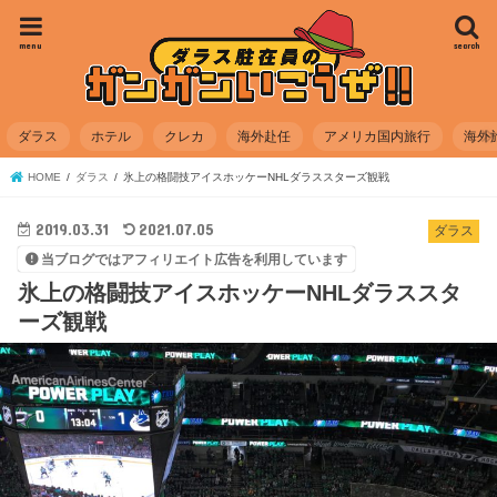
menu
search
ダラス
ホテル
クレカ
海外赴任
アメリカ国内旅行
海外
HOME
ダラス
氷上の格闘技アイスホッケーNHLダラススターズ観戦
2019.03.31
2021.07.05
ダラス
当ブログではアフィリエイト広告を利用しています
氷上の格闘技アイスホッケーNHLダラススタ
ーズ観戦