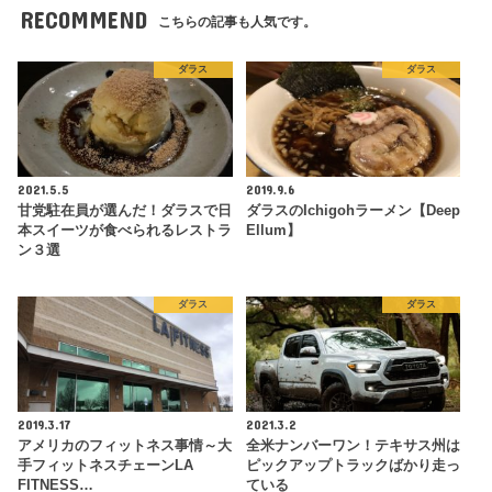
RECOMMEND
こちらの記事も人気です。
ダラス
ダラス
2021.5.5
2019.9.6
甘党駐在員が選んだ！ダラスで日
ダラスのIchigohラーメン【Deep
本スイーツが食べられるレストラ
Ellum】
ン３選
ダラス
ダラス
2019.3.17
2021.3.2
アメリカのフィットネス事情～大
全米ナンバーワン！テキサス州は
手フィットネスチェーンLA
ピックアップトラックばかり走っ
FITNESS…
ている