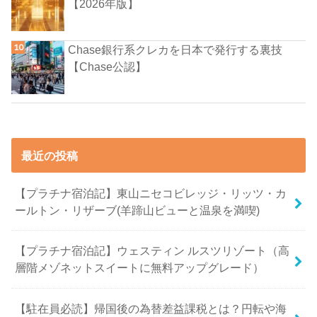
【2026年版】
Chase銀行系クレカを日本で発行する裏技
【Chase公認】
最近の投稿
【プラチナ宿泊記】東山ニセコビレッジ・リッツ・カ
ールトン・リザーブ(羊蹄山ビューと温泉を満喫)
【プラチナ宿泊記】ウェスティン ルスツリゾート（高
層階メゾネットスイートに無料アップグレード）
【駐在員必読】帰国後の為替差益課税とは？円転や海