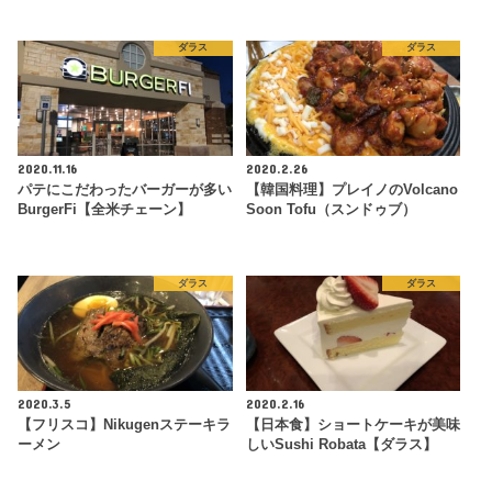
ダラス
ダラス
2020.11.16
2020.2.26
パテにこだわったバーガーが多い
【韓国料理】プレイノのVolcano
BurgerFi【全米チェーン】
Soon Tofu（スンドゥブ）
ダラス
ダラス
2020.3.5
2020.2.16
【フリスコ】Nikugenステーキラ
【日本食】ショートケーキが美味
ーメン
しいSushi Robata【ダラス】