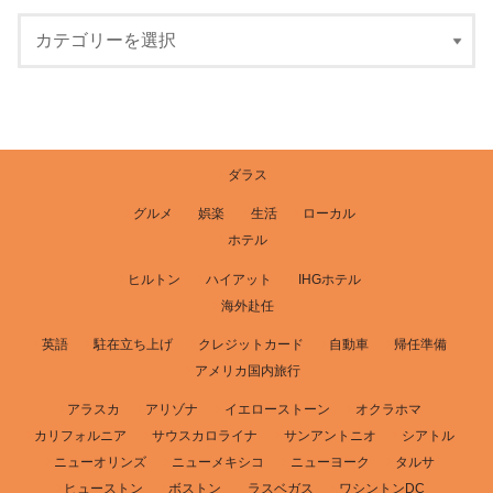
ダラス
グルメ
娯楽
生活
ローカル
ホテル
ヒルトン
ハイアット
IHGホテル
海外赴任
英語
駐在立ち上げ
クレジットカード
自動車
帰任準備
アメリカ国内旅行
アラスカ
アリゾナ
イエローストーン
オクラホマ
カリフォルニア
サウスカロライナ
サンアントニオ
シアトル
ニューオリンズ
ニューメキシコ
ニューヨーク
タルサ
ヒューストン
ボストン
ラスベガス
ワシントンDC