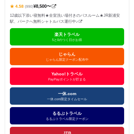
¥8,500〜
★ 4.58
(990)
12歳以下添い寝無料★全室洗い場付きのバスルーム★JR新浦安
駅、パークへ無料シャトルバス運行中♪
楽天トラベル
5と0のつく日がお得
じゃらん
じゃらん限定クーポン配布中
Yahoo!トラベル
PayPayポイントが貯まる
一休.com
一休.com限定タイムセール
るるぶトラベル
るるぶトラベル限定クーポン
JTB