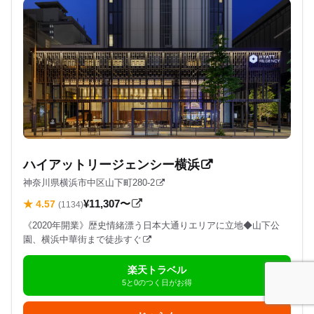
ハイアットリージェンシー横浜
神奈川県横浜市中区山下町280-2
¥11,307〜
★ 4.57
(1134)
《2020年開業》歴史情緒漂う日本大通りエリアに立地◆山下公
園、横浜中華街まで徒歩すぐ
楽天トラベル
5と0のつく日がお得