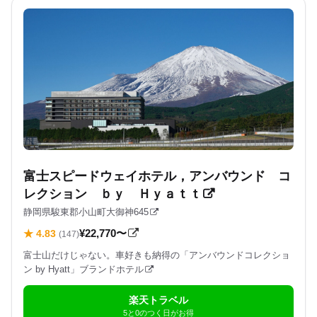
富士スピードウェイホテル，アンバウンド コ
レクション ｂｙ Ｈｙａｔｔ
静岡県駿東郡小山町大御神645
¥22,770〜
★ 4.83
(147)
富士山だけじゃない。車好きも納得の「アンバウンドコレクショ
ン by Hyatt」ブランドホテル
楽天トラベル
5と0のつく日がお得