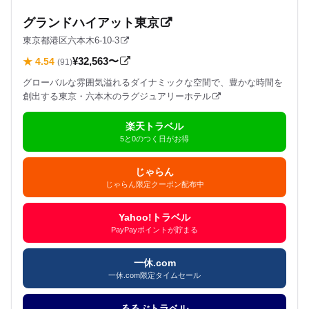
グランドハイアット東京
東京都港区六本木6-10-3
¥32,563〜
★ 4.54
(91)
グローバルな雰囲気溢れるダイナミックな空間で、豊かな時間を
創出する東京・六本木のラグジュアリーホテル
楽天トラベル
5と0のつく日がお得
じゃらん
じゃらん限定クーポン配布中
Yahoo!トラベル
PayPayポイントが貯まる
一休.com
一休.com限定タイムセール
るるぶトラベル