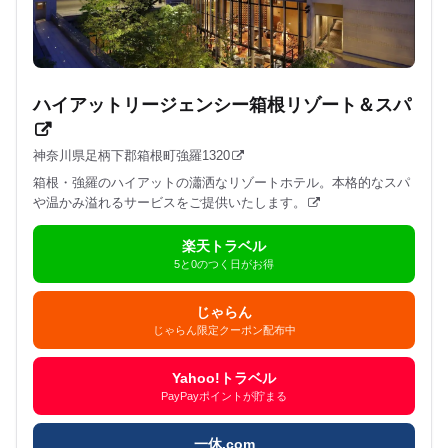
ハイアットリージェンシー箱根リゾート＆スパ
神奈川県足柄下郡箱根町強羅1320
箱根・強羅のハイアットの瀟洒なリゾートホテル。本格的なスパ
や温かみ溢れるサービスをご提供いたします。
楽天トラベル
5と0のつく日がお得
じゃらん
じゃらん限定クーポン配布中
Yahoo!トラベル
PayPayポイントが貯まる
一休.com