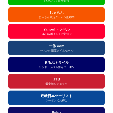
5と0のつく日がお得
じゃらん
じゃらん限定クーポン配布中
Yahoo!トラベル
PayPayポイントが貯まる
一休.com
一休.com限定タイムセール
るるぶトラベル
るるぶトラベル限定クーポン
JTB
最安値をチェック
近畿日本ツーリスト
クーポンでお得に
Relux