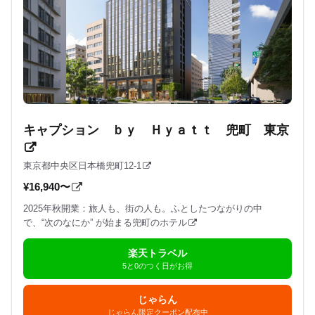
キャプション ｂｙ Ｈｙａｔｔ 兜町 東京
東京都中央区日本橋兜町12-1
¥16,940〜
2025年秋開業：旅人も、街の人も。ふとしたつながりの中
で、“次のなにか” が始まる兜町のホテル
楽天トラベル
5と0のつく日がお得
じゃらん
じゃらん限定クーポン配布中