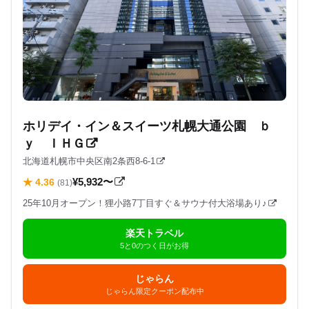
ホリデイ・イン＆スイーツ札幌大通公園 ｂ
ｙ ＩＨＧ
北海道札幌市中央区南2条西8-6-1
¥5,932〜
★ 4.36
(81)
25年10月オープン！狸小路7丁目すぐ＆サウナ付大浴場あり♪
楽天トラベル
5と0のつく日がお得
じゃらん
じゃらん限定クーポン配布中