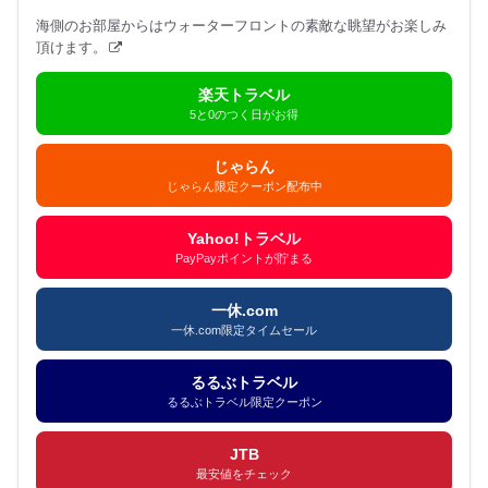
海側のお部屋からはウォーターフロントの素敵な眺望がお楽しみ
頂けます。
楽天トラベル
5と0のつく日がお得
じゃらん
じゃらん限定クーポン配布中
Yahoo!トラベル
PayPayポイントが貯まる
一休.com
一休.com限定タイムセール
るるぶトラベル
るるぶトラベル限定クーポン
JTB
最安値をチェック