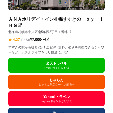
ＡＮＡホリデイ・イン札幌すすきの ｂｙ Ｉ
ＨＧ
北海道札幌市中央区南5条西3丁目７番地
¥7,000〜
★ 4.27
(1473)
すすきの駅から徒歩2分！全館Wifi無料、強さを調整できるシャワ
ーなど、ホテルライフをより快適に。
楽天トラベル
5と0のつく日がお得
じゃらん
じゃらん限定クーポン配布中
Yahoo!トラベル
PayPayポイントが貯まる