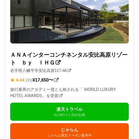
ＡＮＡインターコンチネンタル安比高原リゾー
ト ｂｙ ＩＨＧ
岩手県八幡平市安比高原117-46
¥17,650〜
★ 4.44
(33)
旅行業界のアカデミー賞とも称される「 WORLD LUXURY
HOTEL AWARDS」を受賞
楽天トラベル
5と0のつく日がお得
じゃらん
じゃらん限定クーポン配布中