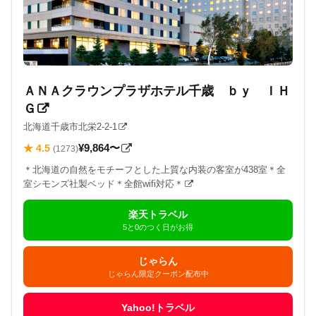
ＡＮＡクラウンプラザホテル千歳 ｂｙ ＩＨ
Ｇ
北海道千歳市北栄2-2-1
¥9,864〜
★ 4.5
(1273)
＊北海道の自然をモチーフとした上質な内装の客室が438室＊全
室シモンズ社製ベッド＊全館wifi対応＊
楽天トラベル
5と0のつく日がお得
じゃらん
じゃらん限定クーポン配布中
Yahoo!トラベル