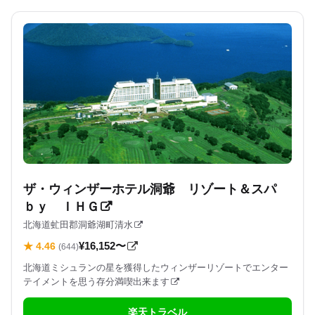
ザ・ウィンザーホテル洞爺 リゾート＆スパ
ｂｙ ＩＨＧ
北海道虻田郡洞爺湖町清水
¥16,152〜
★ 4.46
(644)
北海道ミシュランの星を獲得したウィンザーリゾートでエンター
テイメントを思う存分満喫出来ます
楽天トラベル