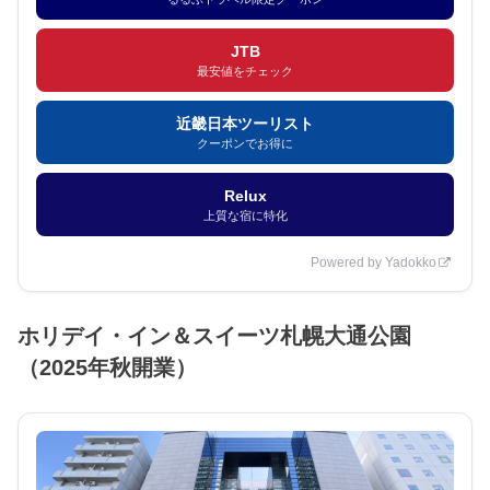
JTB
最安値をチェック
近畿日本ツーリスト
クーポンでお得に
Relux
上質な宿に特化
Powered by Yadokko
ホリデイ・イン＆スイーツ札幌大通公園
（2025年秋開業）