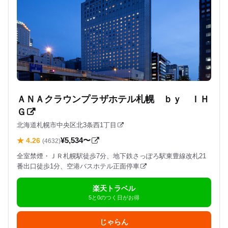
ＡＮＡクラウンプラザホテル札幌 ｂｙ ＩＨ
Ｇ
北海道札幌市中央区北3条西1丁目
¥5,534〜
★ 4.26
(4632)
全室禁煙・ＪＲ札幌駅徒歩7分、地下鉄さっぽろ駅東豊線改札21
番出口徒歩1分、空港バスホテル正面停車
楽天トラベル
5と0のつく日がお得
じゃらん