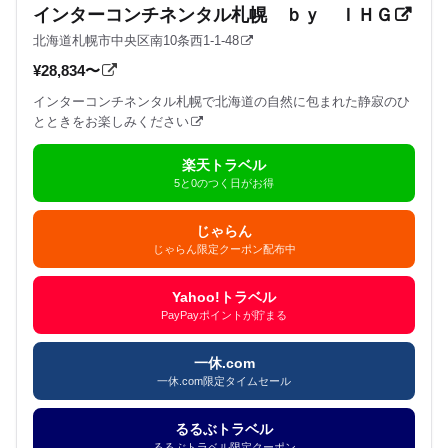
インターコンチネンタル札幌 ｂｙ ＩＨＧ
北海道札幌市中央区南10条西1-1-48
¥28,834〜
インターコンチネンタル札幌で北海道の自然に包まれた静寂のひ
とときをお楽しみください
楽天トラベル
5と0のつく日がお得
じゃらん
じゃらん限定クーポン配布中
Yahoo!トラベル
PayPayポイントが貯まる
一休.com
一休.com限定タイムセール
るるぶトラベル
るるぶトラベル限定クーポン