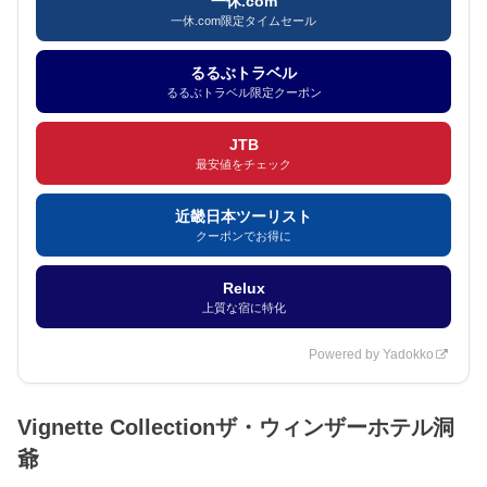
一休.com
一休.com限定タイムセール
るるぶトラベル
るるぶトラベル限定クーポン
JTB
最安値をチェック
近畿日本ツーリスト
クーポンでお得に
Relux
上質な宿に特化
Powered by Yadokko
Vignette Collectionザ・ウィンザーホテル洞
爺