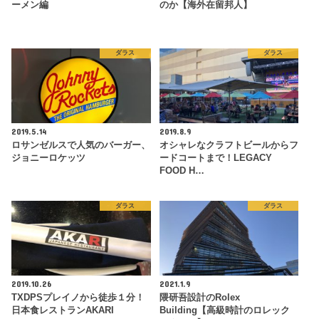
ーメン編
のか【海外在留邦人】
ダラス
ダラス
2019.5.14
2019.8.9
ロサンゼルスで人気のバーガー、
オシャレなクラフトビールからフ
ジョニーロケッツ
ードコートまで！LEGACY
FOOD H…
ダラス
ダラス
2019.10.26
2021.1.9
TXDPSプレイノから徒歩１分！
隈研吾設計のRolex
日本食レストランAKARI
Building【高級時計のロレック