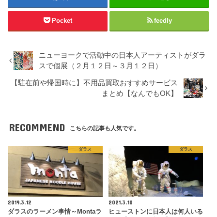
Pocket
feedly
ニューヨークで活動中の日本人アーティストがダラ
スで個展（２月１２日～３月１２日）
【駐在前や帰国時に】不用品買取おすすめサービス
まとめ【なんでもOK】
RECOMMEND
こちらの記事も人気です。
ダラス
ダラス
2019.3.12
2021.3.10
ダラスのラーメン事情～Montaラ
ヒューストンに日本人は何人いる