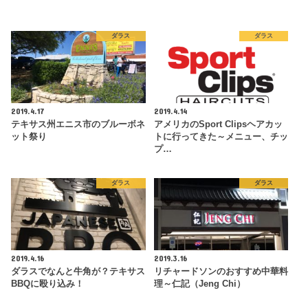
ダラス
ダラス
2019.4.17
2019.4.14
テキサス州エニス市のブルーボネ
アメリカのSport Clipsヘアカッ
ット祭り
トに行ってきた～メニュー、チッ
プ…
ダラス
ダラス
2019.4.16
2019.3.16
ダラスでなんと牛角が？テキサス
リチャードソンのおすすめ中華料
BBQに殴り込み！
理～仁記（Jeng Chi）