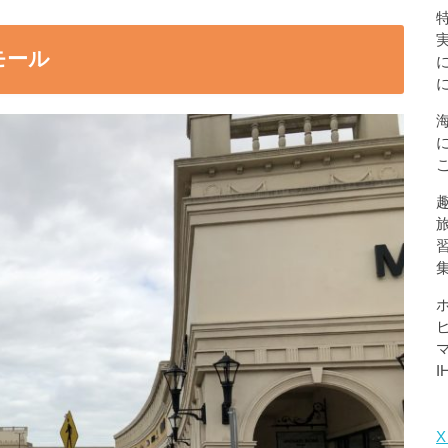
モール
X