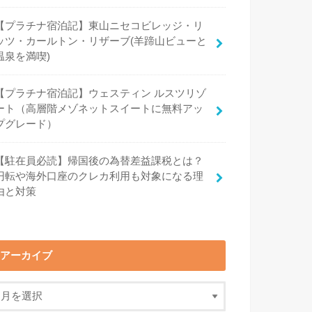
【プラチナ宿泊記】東山ニセコビレッジ・リ
ッツ・カールトン・リザーブ(羊蹄山ビューと
温泉を満喫)
【プラチナ宿泊記】ウェスティン ルスツリゾ
ート（高層階メゾネットスイートに無料アッ
プグレード）
【駐在員必読】帰国後の為替差益課税とは？
円転や海外口座のクレカ利用も対象になる理
由と対策
アーカイブ