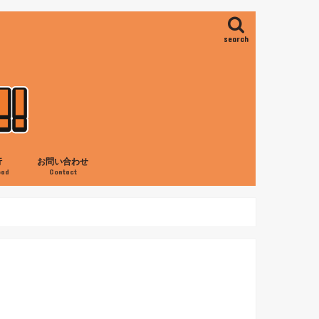
search
行
お問い合わせ
oad
Contact
ス
ロ
の滝
ャネイロ
アイレス
旅行