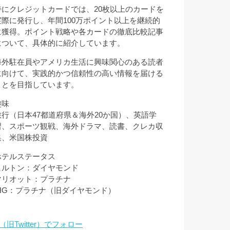
特にクレジットカードでは、20枚以上のカードを
実際に発行し、年間100万ポイント以上を継続的
に獲得。ポイント戦略や各カードの徹底比較記事
について、具体的に紹介しています。
海外駐在員やアメリカ生活に興味関心のある読者
に向けて、実践的かつ信頼性の高い情報を届ける
ことを目指しています。
趣味
旅行（日本47都道府県＆海外20か国）、英語学
習、スポーツ観戦、海外ドラマ、読書、クレカ収
集、米国株投資
ホテルステータス
ヒルトン：ダイヤモンド
マリオット：プラチナ
IHG：プラチナ（旧ダイヤモンド）
（旧Twitter）でフォロー