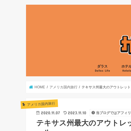
ダラス
ホテ
Dallas Life
Hotel
グルメ
娯楽
生活
ローカル
ヒルト
マリオ
ハイア
IHG
HOME
アメリカ国内旅行
テキサス州最大のアウトレット
アメリカ国内旅行
2020.11.07
2023.11.10
当ブログではアフィ
テキサス州最大のアウトレ