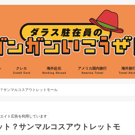
ル
クレカ
海外赴任
アメリカ国内旅行
海外旅
s
Credit Card
Working Abroad
America Travel
Travel Abr
ン
ット
ット
ホテル
アメリカのクレカ
日本のクレカ
日本食
ラーメン
バーガー
スイーツ
韓国料理
中華料理
バーベキュー
メキシカン料理
イベント
スポーツ
ミュージアム
映画
買い物
ミツワ
交通機関
ヘアカット
病院
プレイノ
フリスコ
キャロルトン
フォートワース
アーリントン
リチャードソン
アレン
英語
駐在立ち上げ
自動車
帰任準備
ヒューストン
サンアントニオ
オースティン
ビッグベンド
オクラホマ
ニューオリンズ
ニューメキシコ
アリゾナ
ラスベガス
カリフォルニア
イエローストーン
オーランド
サウスカロライナ
ニューヨーク
ワシントンDC
ボストン
シアトル
アラスカ
AMEX Rewardsクレカ
Chase Sapphire Preferred
Discoverカード
IHGクレカ
JAL USAカード
ヒルトンAMEX
マリオットAMEX＆Chase
クレジットスコア
ヒルトンアメックス
マリオットアメックス
カンクン
ロスカボ
サンパウ
イグアス
リオデジ
ブエノス
日本国内
？サンマルコスアウトレットモール
リエイト広告を利用しています
ット？サンマルコスアウトレットモ