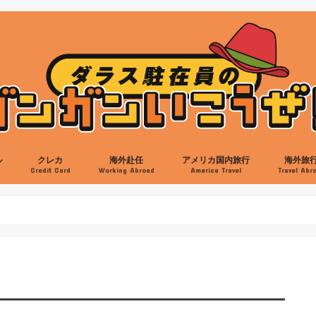
ル
クレカ
海外赴任
アメリカ国内旅行
海外旅
s
Credit Card
Working Abroad
America Travel
Travel Abr
ン
ット
ット
ホテル
アメリカのクレカ
日本のクレカ
日本食
ラーメン
バーガー
スイーツ
韓国料理
中華料理
バーベキュー
メキシカン料理
イベント
スポーツ
ミュージアム
映画
買い物
ミツワ
交通機関
ヘアカット
病院
プレイノ
フリスコ
キャロルトン
フォートワース
アーリントン
リチャードソン
アレン
英語
駐在立ち上げ
自動車
帰任準備
ヒューストン
サンアントニオ
オースティン
ビッグベンド
オクラホマ
ニューオリンズ
ニューメキシコ
アリゾナ
ラスベガス
カリフォルニア
イエローストーン
オーランド
サウスカロライナ
ニューヨーク
ワシントンDC
ボストン
シアトル
アラスカ
AMEX Rewardsクレカ
Chase Sapphire Preferred
Discoverカード
IHGクレカ
JAL USAカード
ヒルトンAMEX
マリオットAMEX＆Chase
クレジットスコア
ヒルトンアメックス
マリオットアメックス
カンクン
ロスカボ
サンパウ
イグアス
リオデジ
ブエノス
日本国内