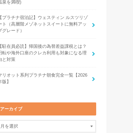
温泉を満喫)
【プラチナ宿泊記】ウェスティン ルスツリゾ
ート（高層階メゾネットスイートに無料アッ
プグレード）
【駐在員必読】帰国後の為替差益課税とは？
円転や海外口座のクレカ利用も対象になる理
由と対策
マリオット系列プラチナ朝食完全一覧【2026
年版】
アーカイブ