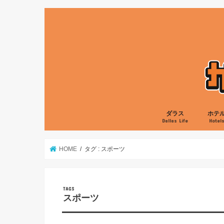
ダラス
ホテ
Dallas Life
Hotel
グルメ
娯楽
生活
ローカル
ヒルト
マリオ
ハイア
IHG
HOME
タグ : スポーツ
スポーツ