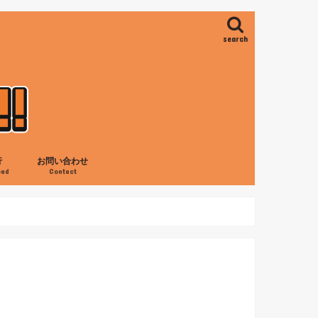
search
行
お問い合わせ
oad
Contact
ス
ロ
の滝
ャネイロ
アイレス
旅行