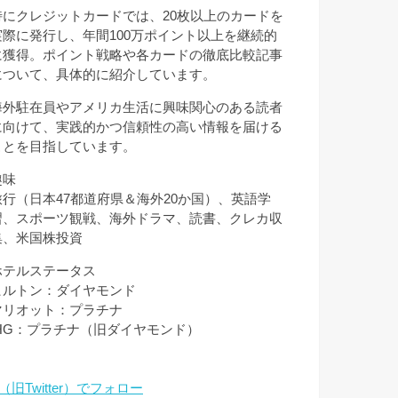
特にクレジットカードでは、20枚以上のカードを
実際に発行し、年間100万ポイント以上を継続的
に獲得。ポイント戦略や各カードの徹底比較記事
について、具体的に紹介しています。
海外駐在員やアメリカ生活に興味関心のある読者
に向けて、実践的かつ信頼性の高い情報を届ける
ことを目指しています。
趣味
旅行（日本47都道府県＆海外20か国）、英語学
習、スポーツ観戦、海外ドラマ、読書、クレカ収
集、米国株投資
ホテルステータス
ヒルトン：ダイヤモンド
マリオット：プラチナ
IHG：プラチナ（旧ダイヤモンド）
（旧Twitter）でフォロー