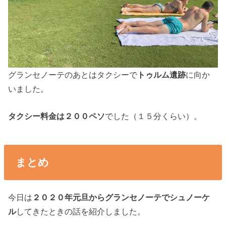
グランセノーテのあとはタクシーで
トゥルム遺跡
に向か
いました。
タクシー料金は２００ペソ
でした（１５分くらい）。
まとめ
今日は
２０２０年元旦からグランセノーテでシュノーケ
ル
してきたときの話を紹介しました。