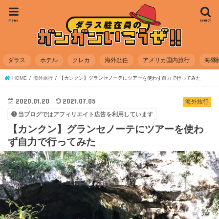
menu
search
ダラス
ホテル
クレカ
海外赴任
アメリカ国内旅行
海外
HOME
海外旅行
【カンクン】グランセノーテにツアーを使わず自力で行ってみた
2020.01.20
2021.07.05
海外旅行
当ブログではアフィリエイト広告を利用しています
【カンクン】グランセノーテにツアーを使わ
ず自力で行ってみた