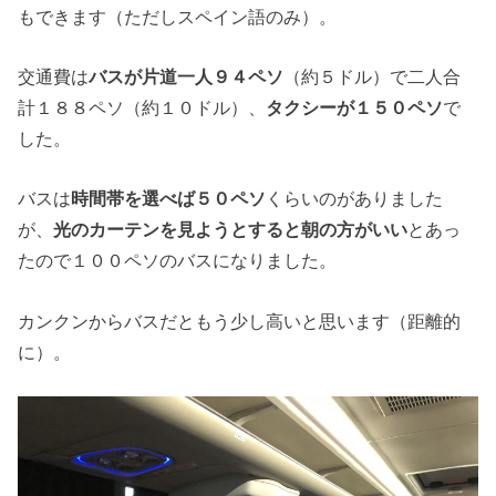
もできます（ただしスペイン語のみ）。
交通費は
バスが片道一人９４ペソ
（約５ドル）で二人合
計１８８ペソ（約１０ドル）、
タクシーが１５０ペソ
で
した。
バスは
時間帯を選べば５０ペソ
くらいのがありました
が、
光のカーテンを見ようとすると朝の方がいい
とあっ
たので１００ペソのバスになりました。
カンクンからバスだともう少し高いと思います（距離的
に）。