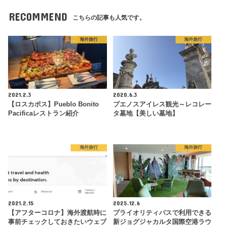
RECOMMEND
こちらの記事も人気です。
海外旅行
海外旅行
2021.2.3
2020.6.3
【ロスカボス】Pueblo Bonito
ブエノスアイレス観光～レコレー
Pacificaレストラン紹介
タ墓地【美しい墓地】
海外旅行
海外旅行
2021.2.15
2025.12.6
【アフターコロナ】海外渡航時に
プライオリティパスで利用できる
事前チェックしておきたいウェブ
新ジョグジャカルタ国際空港ラウ