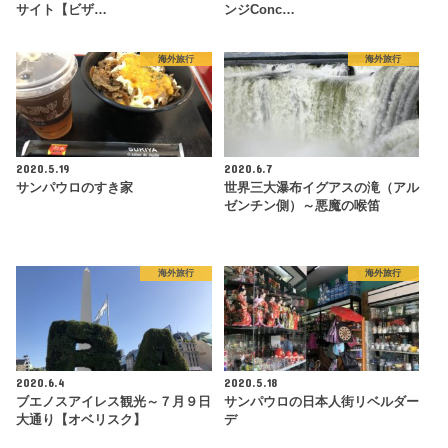
サイト【ビザ…
ンジConc…
海外旅行
海外旅行
2020.5.19
2020.6.7
サンパウロのすき家
世界三大瀑布イグアスの滝（アル
ゼンチン側）～悪魔の喉笛
海外旅行
海外旅行
2020.6.4
2020.5.18
ブエノスアイレス観光～７月９日
サンパウロの日本人街リベルダー
大通り【オベリスク】
デ