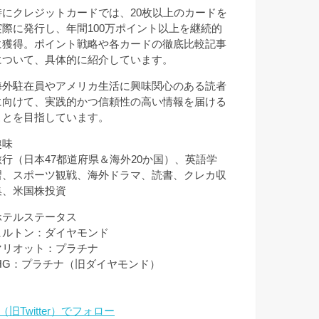
特にクレジットカードでは、20枚以上のカードを
実際に発行し、年間100万ポイント以上を継続的
に獲得。ポイント戦略や各カードの徹底比較記事
について、具体的に紹介しています。
海外駐在員やアメリカ生活に興味関心のある読者
に向けて、実践的かつ信頼性の高い情報を届ける
ことを目指しています。
趣味
旅行（日本47都道府県＆海外20か国）、英語学
習、スポーツ観戦、海外ドラマ、読書、クレカ収
集、米国株投資
ホテルステータス
ヒルトン：ダイヤモンド
マリオット：プラチナ
IHG：プラチナ（旧ダイヤモンド）
（旧Twitter）でフォロー