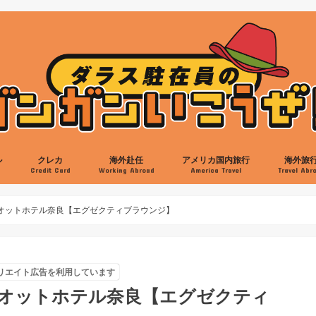
ル
クレカ
海外赴任
アメリカ国内旅行
海外旅
s
Credit Card
Working Abroad
America Travel
Travel Abr
ン
ット
ット
ホテル
アメリカのクレカ
日本のクレカ
日本食
ラーメン
バーガー
スイーツ
韓国料理
中華料理
バーベキュー
メキシカン料理
イベント
スポーツ
ミュージアム
映画
買い物
ミツワ
交通機関
ヘアカット
病院
プレイノ
フリスコ
キャロルトン
フォートワース
アーリントン
リチャードソン
アレン
英語
駐在立ち上げ
自動車
帰任準備
ヒューストン
サンアントニオ
オースティン
ビッグベンド
オクラホマ
ニューオリンズ
ニューメキシコ
アリゾナ
ラスベガス
カリフォルニア
イエローストーン
オーランド
サウスカロライナ
ニューヨーク
ワシントンDC
ボストン
シアトル
アラスカ
AMEX Rewardsクレカ
Chase Sapphire Preferred
Discoverカード
IHGクレカ
JAL USAカード
ヒルトンAMEX
マリオットAMEX＆Chase
クレジットスコア
ヒルトンアメックス
マリオットアメックス
カンクン
ロスカボ
サンパウ
イグアス
リオデジ
ブエノス
日本国内
オットホテル奈良【エグゼクティブラウンジ】
リエイト広告を利用しています
リオットホテル奈良【エグゼクティ