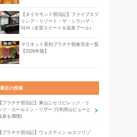
【ダイヤモンド宿泊記】ファイブスプ
リング・リゾート・ザ・シラハマ・
SLH（全室スイート＆温泉プール）
マリオット系列プラチナ朝食完全一覧
【2026年版】
最近の投稿
【プラチナ宿泊記】東山ニセコビレッジ・リ
ッツ・カールトン・リザーブ(羊蹄山ビューと
温泉を満喫)
【プラチナ宿泊記】ウェスティン ルスツリゾ