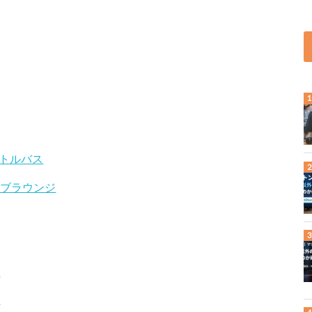
ャトルバス
ィブラウンジ
ス
典