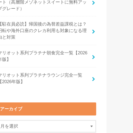
ート（高層階メゾネットスイートに無料アッ
プグレード）
【駐在員必読】帰国後の為替差益課税とは？
円転や海外口座のクレカ利用も対象になる理
由と対策
マリオット系列プラチナ朝食完全一覧【2026
年版】
マリオット系列プラチナラウンジ完全一覧
【2026年版】
アーカイブ