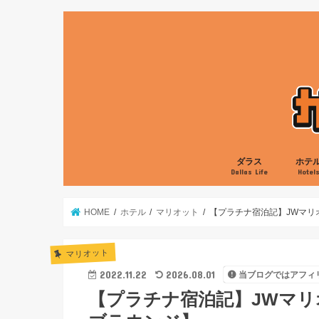
ダラス
ホテ
Dallas Life
Hotel
グルメ
娯楽
生活
ローカル
ヒルト
マリオ
ハイア
IHG
HOME
ホテル
マリオット
【プラチナ宿泊記】JWマリ
マリオット
2022.11.22
2026.08.01
当ブログではアフィ
【プラチナ宿泊記】JWマ