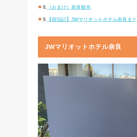
8.
（おまけ）奈良観光
9.
【宿泊記】JWマリオットホテル奈良ま
JWマリオットホテル奈良