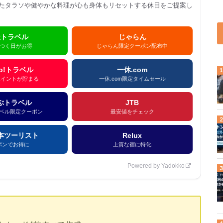
たタラソや健やかな料理が心も身体もリセットする休日をご提案し
天トラベル
じゃらん
のつく日がお得
じゃらん限定クーポン配布中
oo!トラベル
一休.com
yポイントが貯まる
一休.com限定タイムセール
ぶトラベル
JTB
ベル限定クーポン
最安値をチェック
本ツーリスト
Relux
ポンでお得に
上質な宿に特化
Powered by Yadokko