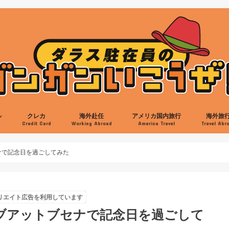
ル
クレカ
海外赴任
アメリカ国内旅行
海外旅
s
Credit Card
Working Abroad
America Travel
Travel Abr
ン
ット
ット
ホテル
アメリカのクレカ
日本のクレカ
日本食
ラーメン
バーガー
スイーツ
韓国料理
中華料理
バーベキュー
メキシカン料理
イベント
スポーツ
ミュージアム
映画
買い物
ミツワ
交通機関
ヘアカット
病院
プレイノ
フリスコ
キャロルトン
フォートワース
アーリントン
リチャードソン
アレン
英語
駐在立ち上げ
自動車
帰任準備
ヒューストン
サンアントニオ
オースティン
ビッグベンド
オクラホマ
ニューオリンズ
ニューメキシコ
アリゾナ
ラスベガス
カリフォルニア
イエローストーン
オーランド
サウスカロライナ
ニューヨーク
ワシントンDC
ボストン
シアトル
アラスカ
AMEX Rewardsクレカ
Chase Sapphire Preferred
Discoverカード
IHGクレカ
JAL USAカード
ヒルトンAMEX
マリオットAMEX＆Chase
クレジットスコア
ヒルトンアメックス
マリオットアメックス
カンクン
ロスカボ
サンパウ
イグアス
リオデジ
ブエノス
日本国内
ナで記念日を過ごしてみた
リエイト広告を利用しています
ラブアットブセナで記念日を過ごして