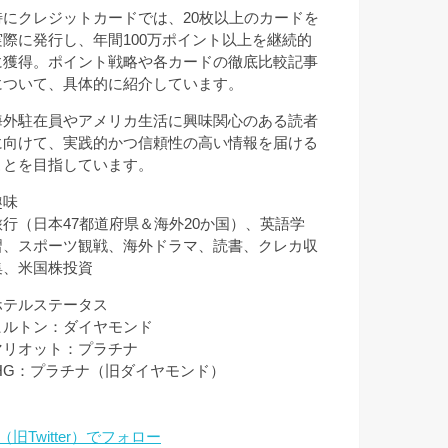
特にクレジットカードでは、20枚以上のカードを
実際に発行し、年間100万ポイント以上を継続的
に獲得。ポイント戦略や各カードの徹底比較記事
について、具体的に紹介しています。
海外駐在員やアメリカ生活に興味関心のある読者
に向けて、実践的かつ信頼性の高い情報を届ける
ことを目指しています。
趣味
旅行（日本47都道府県＆海外20か国）、英語学
習、スポーツ観戦、海外ドラマ、読書、クレカ収
集、米国株投資
ホテルステータス
ヒルトン：ダイヤモンド
マリオット：プラチナ
IHG：プラチナ（旧ダイヤモンド）
（旧Twitter）でフォロー