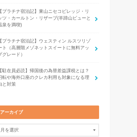
【プラチナ宿泊記】東山ニセコビレッジ・リ
ッツ・カールトン・リザーブ(羊蹄山ビューと
温泉を満喫)
【プラチナ宿泊記】ウェスティン ルスツリゾ
ート（高層階メゾネットスイートに無料アッ
プグレード）
【駐在員必読】帰国後の為替差益課税とは？
円転や海外口座のクレカ利用も対象になる理
由と対策
アーカイブ