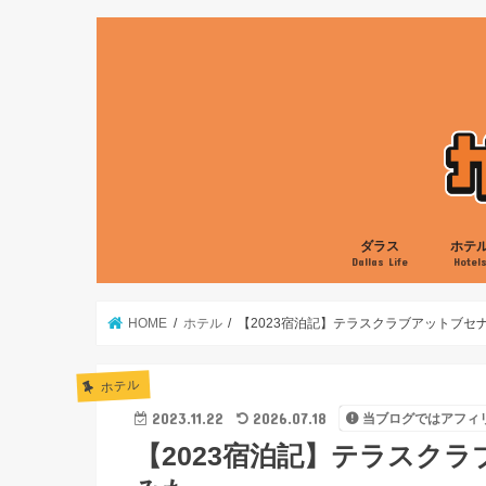
ダラス
ホテ
Dallas Life
Hotel
グルメ
娯楽
生活
ローカル
ヒルト
マリオ
ハイア
IHG
HOME
ホテル
【2023宿泊記】テラスクラブアットブセ
ホテル
2023.11.22
2026.07.18
当ブログではアフィ
【2023宿泊記】テラスク