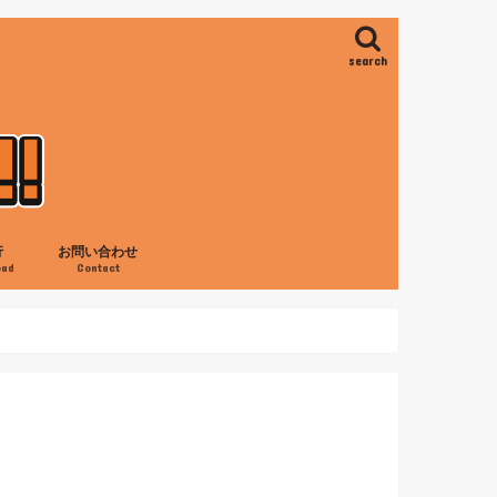
search
行
お問い合わせ
oad
Contact
ス
ロ
の滝
ャネイロ
アイレス
旅行