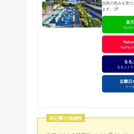
自然の恵みを受け
ます。
楽
5と0
Yah
PayPa
るる
るるぶトラ
近畿日
クー
本記事の信頼性