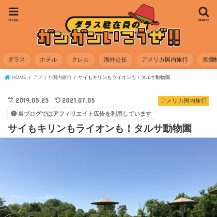
menu
search
ダラス
ホテル
クレカ
海外赴任
アメリカ国内旅行
海外
HOME
アメリカ国内旅行
サイもキリンもライオンも！タルサ動物園
2019.05.25
2021.07.05
アメリカ国内旅行
当ブログではアフィリエイト広告を利用しています
サイもキリンもライオンも！タルサ動物園