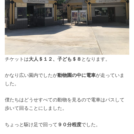
チケットは
大人＄１２、子ども＄８
となります。
かなり広い園内でしたが
動物園の中に電車
が走っていま
した。
僕たちはどうせすべての動物を見るので電車はパスして
歩いて回ることにしました。
ちょっと駆け足で回って
９０分程度
でした。