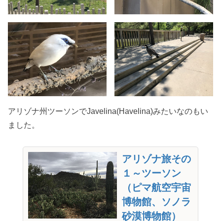
アリゾナ州ツーソンでJavelina(Havelina)みたいなのもい
ました。
アリゾナ旅その
１～ツーソン
（ピマ航空宇宙
博物館、ソノラ
砂漠博物館）