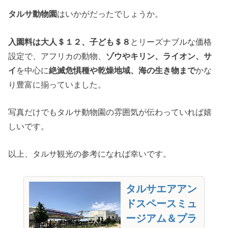
タルサ動物園
はいかがだったでしょうか。
入園料は大人＄１２、子ども＄８
とリーズナブルな価格
設定で、アフリカの動物、
ゾウやキリン、ライオン、サ
イ
を中心に
絶滅危惧種や乾燥地域、海の生き物まで
かな
り豊富に揃っていました。
写真だけでもタルサ動物園の雰囲気が伝わっていれば嬉
しいです。
以上、タルサ観光の参考になれば幸いです。
タルサエアアン
ドスペースミュ
ージアム＆プラ