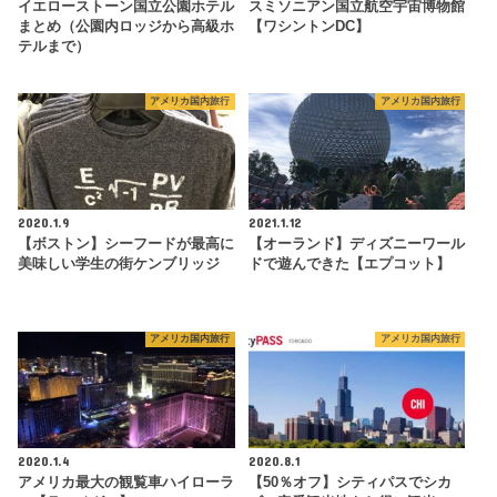
イエローストーン国立公園ホテル
スミソニアン国立航空宇宙博物館
まとめ（公園内ロッジから高級ホ
【ワシントンDC】
テルまで）
アメリカ国内旅行
アメリカ国内旅行
2020.1.9
2021.1.12
【ボストン】シーフードが最高に
【オーランド】ディズニーワール
美味しい学生の街ケンブリッジ
ドで遊んできた【エプコット】
アメリカ国内旅行
アメリカ国内旅行
2020.1.4
2020.8.1
アメリカ最大の観覧車ハイローラ
【50％オフ】シティパスでシカ