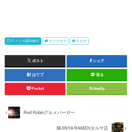
アメリカ国内旅行
オクラホマ
タルサ
ポスト
シェア
はてブ
送る
Pocket
feedly
Red Robinグルメバーガー
陣JINYA RAMENタルサ店