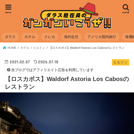
menu
search
ダラス
ホテル
クレカ
海外赴任
アメリカ国内旅行
海外
HOME
ホテル
ヒルトン
【ロスカボス】Waldorf Astoria Los Cabosのレストラン
2021.02.07
2026.07.18
ヒルトン
当ブログではアフィリエイト広告を利用しています
【ロスカボス】Waldorf Astoria Los Cabosの
レストラン