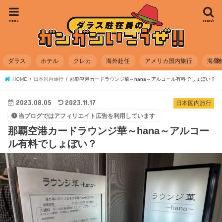
menu
search
ダラス
ホテル
クレカ
海外赴任
アメリカ国内旅行
海外
HOME
日本国内旅行
那覇空港カードラウンジ華～hana～アルコール有料でしょぼい？
2023.08.05
2023.11.17
日本国内旅行
当ブログではアフィリエイト広告を利用しています
那覇空港カードラウンジ華～hana～アルコー
ル有料でしょぼい？